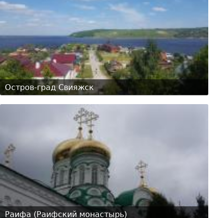
Остров-град Свияжск
Раифа (Раифский монастырь)