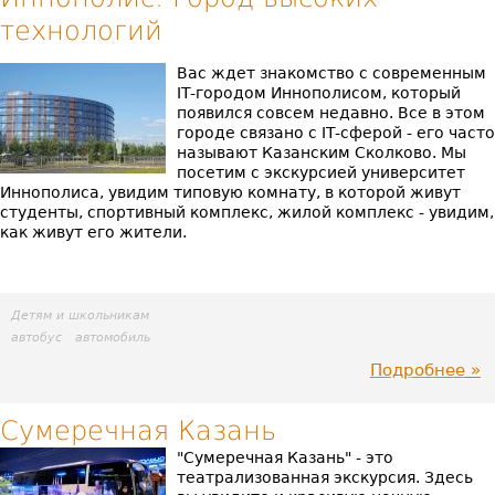
технологий
фр
по
Вас ждет знакомство с современным
IT-городом Иннополисом, который
появился совсем недавно. Все в этом
городе связано с IT-сферой - его часто
называют Казанским Сколково. Мы
посетим с экскурсией университет
Иннополиса, увидим типовую комнату, в которой живут
студенты, спортивный комплекс, жилой комплекс - увидим,
как живут его жители.
Детям и школьникам
автобус
автомобиль
Подробнее
пр
Ин
Сумеречная Казань
"Сумеречная Казань" - это
Го
театрализованная экскурсия. Здесь