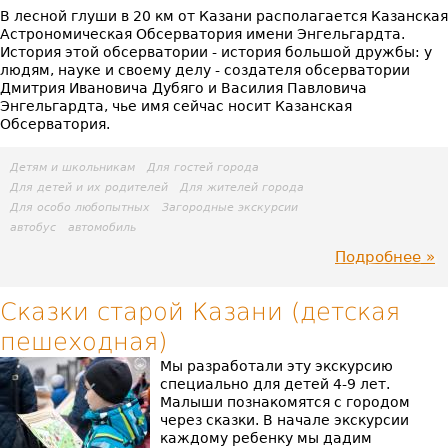
В лесной глуши в 20 км от Казани располагается Казанская
Бар
Астрономическая Обсерватория имени Энгельгардта.
История этой обсерватории - история большой дружбы: у
людям, науке и своему делу - создателя обсерватории
Дмитрия Ивановича Дубяго и Василия Павловича
Энгельгардта, чье имя сейчас носит Казанская
Обсерватория.
Детям и школьникам
Для гостей города
Для детей и их родителей
Для жителей города
Для особо любопытных
Загородные экскурсии
автобус
автомобиль
Подробнее
пр
Но
Сказки старой Казани (детская
пешеходная)
об
Мы разработали эту экскурсию
специально для детей 4-9 лет.
Малыши познакомятся с городом
через сказки. В начале экскурсии
каждому ребенку мы дадим