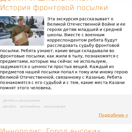
История фронтовой посылки
Эта экскурсия рассказывает о
Великой Отечественной Войне и ее
героях детям младшей и средней
школы. Вместе с военным
корреспондентом ребята будут
расследовать судьбу фронтовой
посылки. Ребята узнают, какие вещи складывали во
фронтовые посылки, как жили в тылу, познакомятся с
предметами, которые мы сейчас не используем,
задумаются о ценности простых вещей. Каждый из
предметов нашей посылки попал к тому или иному герою
Великой Отечественной, связанному с Казанью. Ребята
познакомятся с его судьбой и с тем, какие места Казани
помнят этого человека.
Детям и школьникам
автобус
автомобиль
пешеходная
Подробнее
пр
Ис
Иннополис: Город высоких