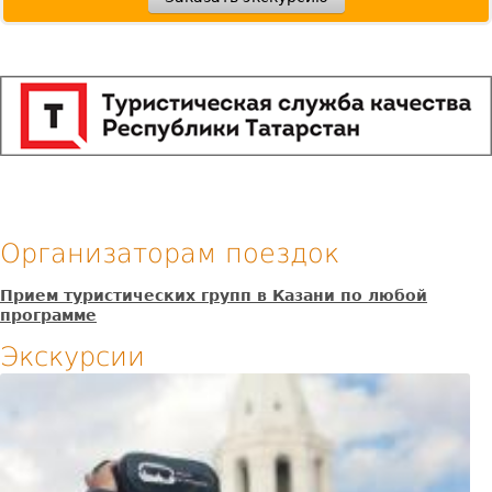
пе
Организаторам поездок
Прием туристических групп в Казани по любой
программе
Экскурсии