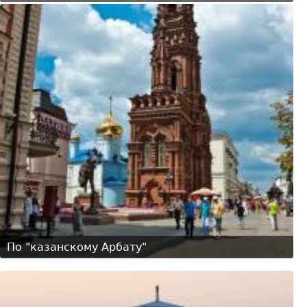
По "казанскому Арбату"