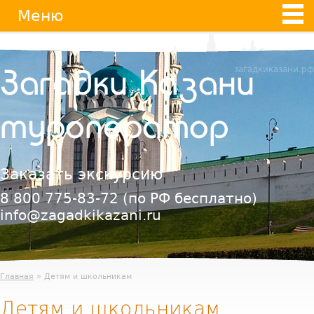
Jump
Меню
to
navigation
загадкиказани.рф
Загадки Казани
туроператор
Заказать экскурсию
8 800 775-83-72
(по РФ бесплатно)
info@zagadkikazani.ru
Главная
» Детям и школьникам
Детям и школьникам