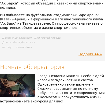
на
"Ак Барса", который объездил с казанскими спортсменами
полмира.
тра
Вы побываете на футбольном стадионе "Ак Барс Арена"
(Казань-Арена) и в фирменном магазине хоккейного клуба
"Ак Барс" на Татнфетьарене. От профессионала узнаете о
спортивных объектах и жизни спортсменов.
Детям и школьникам
Для гостей города
Для особо любопытных
автобус
автомобиль
Подробнее
пр
Ка
Ночная обсерватория
сп
Звезды издавна манили к себе людей
- своей загадочностью и светом.
с
Одновременно такие далекие и
близкие, рассыпанные по ночному
ХК
небу... Если вы хотите соприкоснуться
с космосом и прочувствовать жизнь
"Ак
астрономов - эта экскурсия для вас!