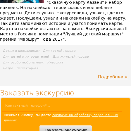
"Сказочную карту Казани" и набор
наклеек. На наклейках - герои сказок и волшебные
предметы. Дети слушают экскурсовода, узнают, где кто
живет. Послушали, узнали и наклеили наклейку на карту.
Так дети запоминают истории и учатся понимать карты.
Карта и наклейки остаются на память. Экскурсия заняла II
место в России в номинации "Лучший детский маршрут"
премии "Маршрут Года 2017".
Детям и школьникам
Для гостей города
Для детей и их родителей
Для жителей города
Для особо любопытных
Классика
метро
пешеходная
Подробнее
пр
Ск
Заказать экскурсию
ст
Ка
Нажимая кнопку, вы даёте
согласие на обработку персональных
данных
(де