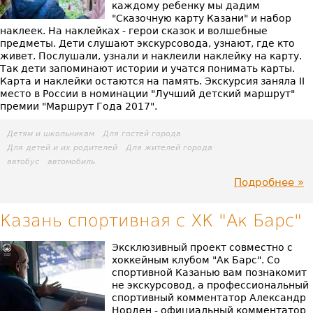
каждому ребенку мы дадим
"Сказочную карту Казани" и набор
наклеек. На наклейках - герои сказок и волшебные
предметы. Дети слушают экскурсовода, узнают, где кто
живет. Послушали, узнали и наклеили наклейку на карту.
Так дети запоминают истории и учатся понимать карты.
Карта и наклейки остаются на память. Экскурсия заняла II
место в России в номинации "Лучший детский маршрут"
премии "Маршрут Года 2017".
Детям и школьникам
Для гостей города
Для детей и их родителей
Для жителей города
автобус
автомобиль
Подробнее
пр
Ск
Казань спортивная с ХК "Ак Барс"
ст
Эксклюзивный проект совместно с
хоккейным клубом "Ак Барс". Со
Ка
спортивной Казанью вам познакомит
не экскурсовод, а профессиональный
(де
спортивный комментатор Александр
Норден - официальный комментатор