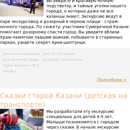
вы увидите и красивую ночную
вы
подстветку, и тайные уголки нашего
города, о которых даже не все
те
казанцы знают. Экскурсию ведут в
паре экскурсовод и дозорный в черном плаще - страж
ночного города. По сюжету, участники Сумеречной Казани
помогают дозорному спасти город. Вы увидите вблизи
Храм-памятник павшим воинам, побываете в старинных
парках, узнаете секрет Арки-шептуньи.
Детям и школьникам
Для гостей города
Для жителей города
Для особо любопытных
Тайны Казани с ТВ-3
автобус
Подробнее
пр
Су
Сказки старой Казани (детская на
транспорте)
Ка
Мы разработали эту экскурсию
специально для детей 4-9 лет.
Малыши познакомятся с городом
через сказки. В начале экскурсии