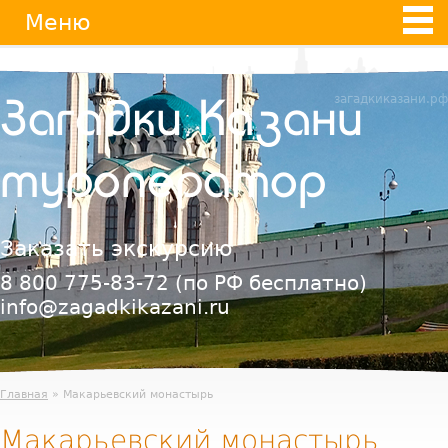
Jump
Меню
to
navigation
загадкиказани.рф
Загадки Казани
туроператор
Заказать экскурсию
8 800 775-83-72
(по РФ бесплатно)
info@zagadkikazani.ru
Главная
» Макарьевский монастырь
Макарьевский монастырь