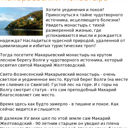
Хотите уединения и покоя?
Прикоснуться к тайне чудотворного
источника, исцеляющего болезни?
Увидеть монастырь с тихой
размеренной жизнью, где
успокаиваются мысли и рождается
надежда? Насладиться чудесной природой, удаленной от
цивилизации и избитых туристических троп?
Тогда посетите Макарьевский монастырь на крутом
лесном берегу Волги у чудотворного источника, который
освятил святой Макарий Желтоводский.
Свято-Вознесенский Макарьевский монастырь - очень
светлое и уединенное место. Крутой берег Волги (на месте
ее слияния со Свиягой). Густой лес на горе. И с горы на
Волгу смотрит статуя - это сам преподобный Макарий
благословляет сие место.
Время здесь как будто замерло - в тишине и покое. Как
сейчас видится и слышится:
В далеком XV веке шел по этой земле сам Макарий
Желтоводский - 90 летним старцем он уводил из плена