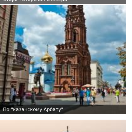
По "казанскому Арбату"