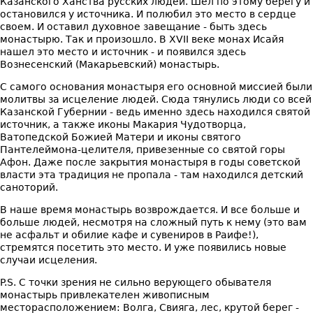
Казанского Ханства русских людей. Шел по этому берегу и
остановился у источника. И полюбил это место в сердце
своем. И оставил духовное завещание - быть здесь
монастырю. Так и произошло. В XVII веке монах Исайя
нашел это место и источник - и появился здесь
Вознесенский (Макарьевский) монастырь.
С самого основания монастыря его основной миссией были
молитвы за исцеление людей. Сюда тянулись люди со всей
Казанской Губернии - ведь именно здесь находился святой
источник, а также иконы Макария Чудотворца,
Ватопедской Божией Матери и иконы святого
Пантелеймона-целителя, привезенные со святой горы
Афон. Даже после закрытия монастыря в годы советской
власти эта традиция не пропала - там находился детский
саноторий.
В наше время монастырь возврождается. И все больше и
больше людей, несмотря на сложный путь к нему (это вам
не асфальт и обилие кафе и сувениров в Раифе!),
стремятся посетить это место. И уже появились новые
случаи исцеления.
P.S. С точки зрения не сильно верующего обывателя
монастырь привлекателен живописным
месторасположением: Волга, Свияга, лес, крутой берег -