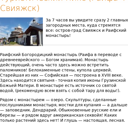
Свияжск)
За 7 часов вы увидите сразу 2 главных
загородных места, куда стремятся
все: остров-град Свияжск и Раифский
монастырь!
Раифский Богородицкий монастырь (Раифа в переводе с
древнееврейского — Богом хранимая). Монастырь
действующий, очень часто здесь можно встретить
паломников! Белокаменные стены, купола церквей.
Старейшая из них — Софийская — построена в XVIII веке.
Здесь находится святыня - точная копия иконы Грузинской
Божьей Матери. В монастыре есть источник со святой
водой, (рекомендую всем взять с собой тару для воды!).
Рядом с монастырем — озеро. Скульптуры, сделанные
послушниками монастыря, мостки для купания — а дальше
— заповедник. Дендрарий. Обыкновенные русские ели и
березы — и рядом вдруг американская секвойя! Каких
только растений здесь нет! И глушь — настоящая, лесная.