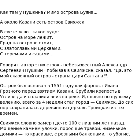
Как там у Пушкина? Мимо острова Буяна...
А около Казани есть остров Свияжск!
В свете ж вот какое чудо:
Остров на море лежит,
Град на острове стоит,
С златоглавыми церквами,
С теремами и садами...
Говорят, автор этих строк - небезызвестный Александр
Сергеевич Пушкин - побывав в Свияжске, сказал: "Да, это
мой сказочный остров - страна царя Салтана!".
Остров был основан в 1551 году как форпост Ивана
Грозного перед взятием Казани. Срубили крепость в
Угличе да и сплавили вниз по реке. И, словно по щучьему
велению, всего за 4 недели стал город — Свияжск. До сих
пор сохранилась деревянная церковь Троицкая из тех
времен.
Свияжск словно замер где-то 100 с лишним лет назад.
Мощеные камнем улочки, поросшие травой, низенькие
домики — то красивые, с резными балконами, то убогие,