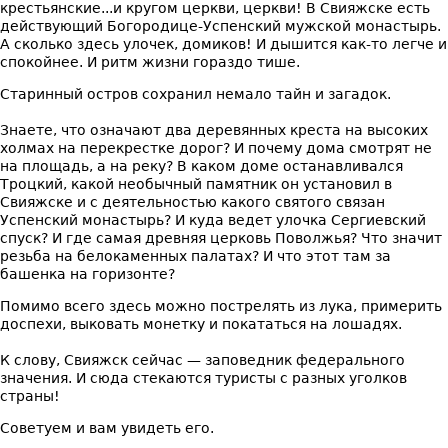
крестьянские...и кругом церкви, церкви! В Свияжске есть
действующий Богородице-Успенский мужской монастырь.
А сколько здесь улочек, домиков! И дышится как-то легче и
спокойнее. И ритм жизни гораздо тише.
Старинный остров сохранил немало тайн и загадок.
Знаете, что означают два деревянных креста на высоких
холмах на перекрестке дорог? И почему дома смотрят не
на площадь, а на реку? В каком доме останавливался
Троцкий, какой необычный памятник он установил в
Свияжске и с деятельностью какого святого связан
Успенский монастырь? И куда ведет улочка Сергиевский
спуск? И где самая древняя церковь Поволжья? Что значит
резьба на белокаменных палатах? И что этот там за
башенка на горизонте?
Помимо всего здесь можно пострелять из лука, примерить
доспехи, выковать монетку и покататься на лошадях.
К слову, Свияжск сейчас — заповедник федерального
значения. И сюда стекаются туристы с разных уголков
страны!
Советуем и вам увидеть его.