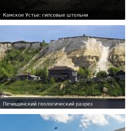
Камское Устье: гипсовые штольни
Печищинский геологический разрез