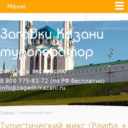
Jump
Меню
to
navigation
загадкиказани.рф
Загадки Казани
туроператор
Заказать экскурсию
8 800 775-83-72
(по РФ бесплатно)
info@zagadkikazani.ru
Главная
» Туристический микс ...
Туристический микс (Раифа +