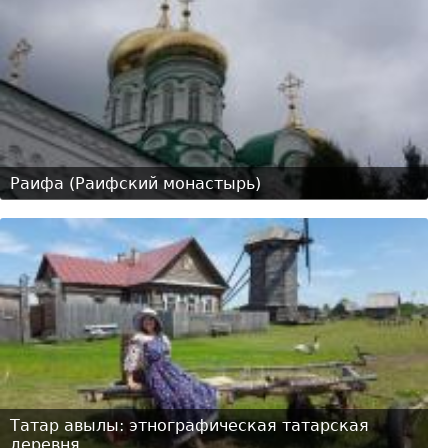
Раифа (Раифский монастырь)
Татар авылы: этнографическая татарская
деревня