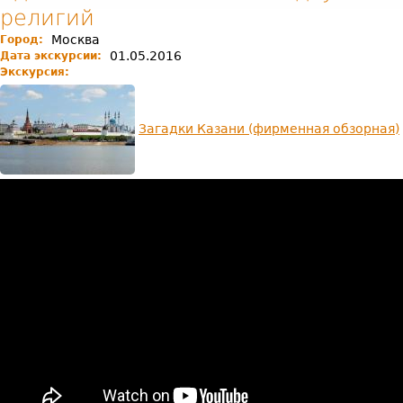
религий
Москва
Город:
01.05.2016
Дата экскурсии:
Экскурсия:
Загадки Казани (фирменная обзорная)
Видео-отзыв:
Отзыв
на
обзорную
экскурсию
"Загадки
Казани"
от
турфирмы