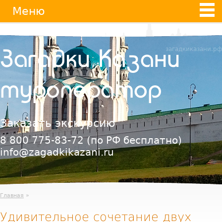
Jump
Меню
to
navigation
загадкиказани.рф
Загадки Казани
туроператор
Заказать экскурсию
8 800 775-83-72
(по РФ бесплатно)
info@zagadkikazani.ru
Главная
»
Удивительное сочетание двух