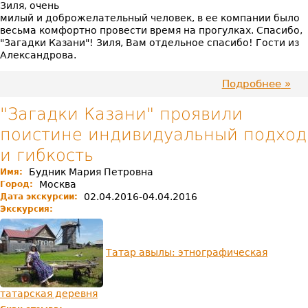
Зиля, очень
милый и доброжелательный человек, в ее компании было
весьма комфортно провести время на прогулках. Спасибо,
"Загадки Казани"! Зиля, Вам отдельное спасибо! Гости из
Александрова.
Подробнее
про
Инте
и
"Загадки Казани" проявили
позн
поистине индивидуальный подход
при
этом
и гибкость
не
пере
Будник Мария Петровна
Имя:
сухи
Москва
Город:
фак
02.04.2016-04.04.2016
Дата экскурсии:
Экскурсия:
Татар авылы: этнографическая
татарская деревня