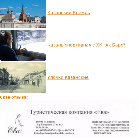
-
моло
Всем
Казанский Кремль
реко
Казань спортивная с ХК "Ак Барс"
Улочки Казанские
Скан отзыва: