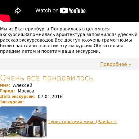
турфирмы
"Загадки
Казани"
Мы из Екатеринбурга.Понравилась в целом вся
экскурсия.Запомнилась архитектура,запомнился чудесный
рассказ экскурсоводов.Все доступно,очень грамотно.мы
были счастливы ,посетив эту экскурсию.Обязательно
приедем летом и посетим ваши экскурсии.
Подробнее
про
Мы
был
Очень все понравилось.
счас
Алексей
Имя:
посл
Москва
Город:
экск
07.01.2016
Дата экскурсии:
Экскурсия:
Туристический микс (Раифа +