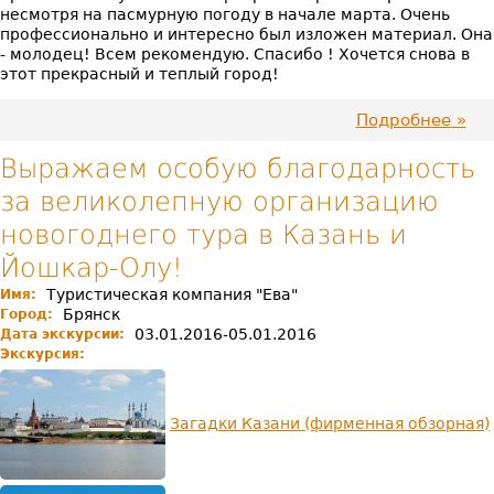
несмотря на пасмурную погоду в начале марта. Очень
профессионально и интересно был изложен материал. Она
- молодец! Всем рекомендую. Спасибо ! Хочется снова в
этот прекрасный и теплый город!
Подробнее
про
Прек
пров
Выражаем особую благодарность
врем
за великолепную организацию
несм
на
новогоднего тура в Казань и
пас
пого
Йошкар-Олу!
в
Туристическая компания "Ева"
Имя:
нача
Брянск
Город:
март
03.01.2016-05.01.2016
Дата экскурсии:
Очен
Экскурсия:
проф
и
инте
был
Загадки Казани (фирменная обзорная)
изл
мате
Она