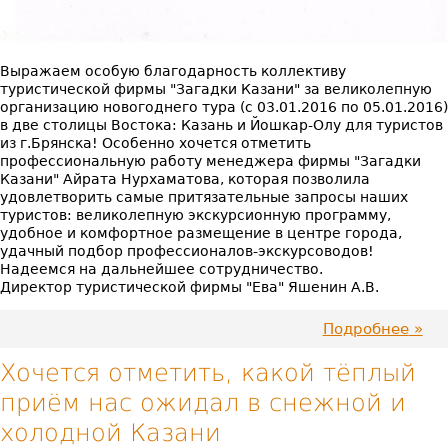
Выражаем особую благодарность коллективу
туристической фирмы "Загадки Казани" за великолепную
организацию новогоднего тура (с 03.01.2016 по 05.01.2016)
в две столицы Востока: Казань и Йошкар-Олу для туристов
из г.Брянска! Особенно хочется отметить
профессиональную работу менеджера фирмы "Загадки
Казани" Айрата Нурхаматова, которая позволила
удовлетворить самые притязательные запросы наших
туристов: великолепную экскурсионную программу,
удобное и комфортное размещение в центре города,
удачный подбор профессионалов-экскурсоводов!
Надеемся на дальнейшее сотрудничество.
Директор туристической фирмы "Ева" Яшенин А.В.
Подробнее
про
Выр
особ
Хочется отметить, какой тёплый
благ
приём нас ожидал в снежной и
за
вели
холодной Казани
орга