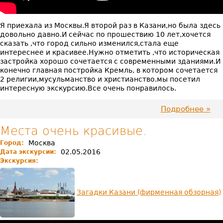
Загадки
Казани
Я приехала из Москвы.Я второй раз в Казани,но была здесь
довольно давно.И сейчас по прошествию 10 лет,хочется
сказать ,что город сильно изменился,стала еще
интереснее и красивее.Нужно отметить ,что историческая
застройка хорошо сочетается с современными зданиями.И
конечно главная постройка Кремль, в котором сочетается
2 религии,мусульманство и христианство.мы посетил
интересную экскурсию.Все очень понравилось.
Подробнее
про
Удив
соче
Места очень красивые.
двух
Москва
Город:
рели
02.05.2016
Дата экскурсии:
Экскурсия:
Загадки Казани (фирменная обзорная)