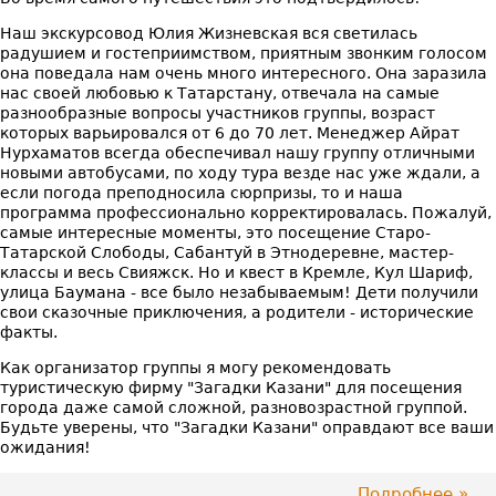
Наш экскурсовод Юлия Жизневская вся светилась
радушием и гостеприимством, приятным звонким голосом
она поведала нам очень много интересного. Она заразила
нас своей любовью к Татарстану, отвечала на самые
разнообразные вопросы участников группы, возраст
которых варьировался от 6 до 70 лет. Менеджер Айрат
Нурхаматов всегда обеспечивал нашу группу отличными
новыми автобусами, по ходу тура везде нас уже ждали, а
если погода преподносила сюрпризы, то и наша
программа профессионально корректировалась. Пожалуй,
самые интересные моменты, это посещение Старо-
Татарской Слободы, Сабантуй в Этнодеревне, мастер-
классы и весь Свияжск. Но и квест в Кремле, Кул Шариф,
улица Баумана - все было незабываемым! Дети получили
свои сказочные приключения, а родители - исторические
факты.
Как организатор группы я могу рекомендовать
туристическую фирму "Загадки Казани" для посещения
города даже самой сложной, разновозрастной группой.
Будьте уверены, что "Загадки Казани" оправдают все ваши
ожидания!
Подробнее
про