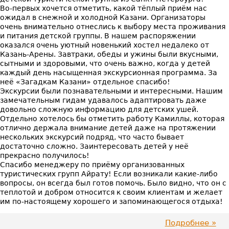
Во-первых хочется отметить, какой тёплый приём нас
ожидал в снежной и холодной Казани. Организаторы
очень внимательно отнеслись к выбору места проживания
и питания детской группы. В нашем распоряжении
оказался очень уютный новенький хостел недалеко от
Казань-Арены. Завтраки, обеды и ужины были вкусными,
сытными и здоровыми, что очень важно, когда у детей
каждый день насыщенная экскурсионная программа. За
неё «Загадкам Казани» отдельное спасибо!
Экскурсии были познавательными и интересными. Нашим
замечательным гидам удавалось адаптировать даже
довольно сложную информацию для детских ушей.
Отдельно хотелось бы отметить работу Камиллы, которая
отлично держала внимание детей даже на протяжении
нескольких экскурсий подряд, что часто бывает
достаточно сложно. Заинтересовать детей у неё
прекрасно получилось!
Спасибо менеджеру по приёму организованных
туристических групп Айрату! Если возникали какие-либо
вопросы, он всегда был готов помочь. Было видно, что он с
теплотой и добром относится к своим клиентам и желает
им по-настоящему хорошего и запоминающегося отдыха!
Подробнее
про