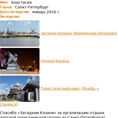
ново
Анастасия
Имя:
тура
Санкт-Петербург
Город:
в
январь 2016 г.
Дата экскурсии:
Каза
Экскурсия:
и
Йошк
Олу!
Загадки Казани (фирменная обзорная)
Ночная Казань
Туристический микс (Раифа +
Свияжск)
Спасибо «Загадкам Казани» за организацию отдыха
детской туристической группы из Санкт-Петербурга!