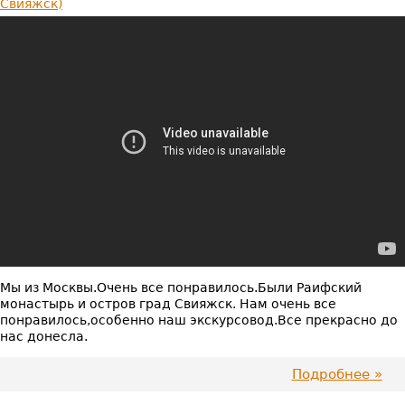
Свияжск)
Видео-отзыв:
Отзыв
на
экскурсию
"Туристический
микс"
от
турфирмы
Загадки
Казанни
Мы из Москвы.Очень все понравилось.Были Раифский
монастырь и остров град Свияжск. Нам очень все
понравилось,особенно наш экскурсовод.Все прекрасно до
нас донесла.
Подробнее
про
Очен