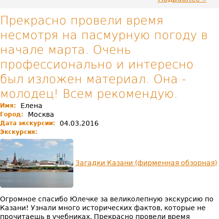
"Заг
Каза
Прекрасно провели время
проя
несмотря на пасмурную погоду в
поис
инд
начале марта. Очень
подх
и
профессионально и интересно
гибк
был изложен материал. Она -
молодец! Всем рекомендую.
Елена
Имя:
Москва
Город:
04.03.2016
Дата экскурсии:
Экскурсия:
Загадки Казани (фирменная обзорная)
Огромное спасибо Юлечке за великолепную экскурсию по
Казани! Узнали много исторических фактов, которые не
прочитаешь в учебниках. Прекрасно провели время