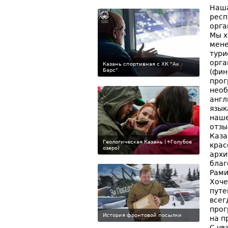
Наша
респ
орга
Мы х
мене
тури
орга
Казань спортивная с ХК "Ак
Барс"
(фин
прог
необ
англ
язык
наше
отзы
Каза
Геологическая Казань (+Голубое
крас
озеро)
архи
благ
Рами
Хоче
путе
всег
прог
История фронтовой посылки
на п
С ув