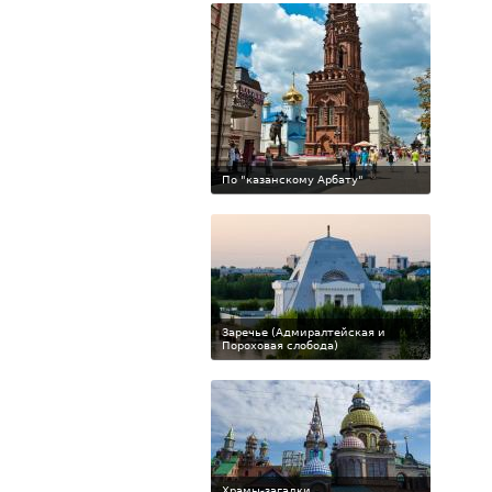
По "казанскому Арбату"
Заречье (Адмиралтейская и
Пороховая слобода)
Храмы-загадки