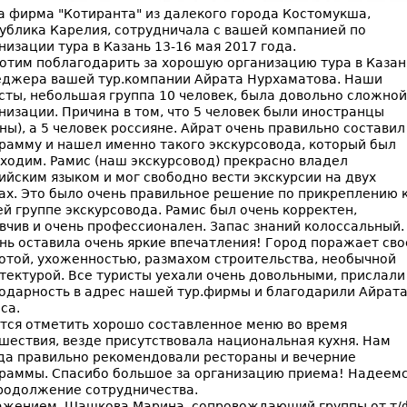
 фирма "Котиранта" из далекого города Костомукша,
ублика Карелия, сотрудничала с вашей компанией по
низации тура в Казань 13-16 мая 2017 года.
отим поблагодарить за хорошую организацию тура в Казан
джера вашей тур.компании Айрата Нурхаматова. Наши
сты, небольшая группа 10 человек, была довольно сложной
низации. Причина в том, что 5 человек были иностранцы
ны), а 5 человек россияне. Айрат очень правильно составил
рамму и нашел именно такого экскурсовода, который был
ходим. Рамис (наш экскурсовод) прекрасно владел
ийским языком и мог свободно вести экскурсии на двух
ах. Это было очень правильное решение по прикреплению 
й группе экскурсовода. Рамис был очень корректен,
вчив и очень профессионален. Запас знаний колоссальный.
нь оставила очень яркие впечатления! Город поражает сво
отой, ухоженностью, размахом строительства, необычной
тектурой. Все туристы уехали очень довольными, прислали
одарность в адрес нашей тур.фирмы и благодарили Айрата
са.
тся отметить хорошо составленное меню во время
шествия, везде присутствовала национальная кухня. Нам
да правильно рекомендовали рестораны и вечерние
раммы. Спасибо большое за организацию приема! Надеем
родолжение сотрудничества.
ажением, Шашкова Марина, сопровождающий группы от т/