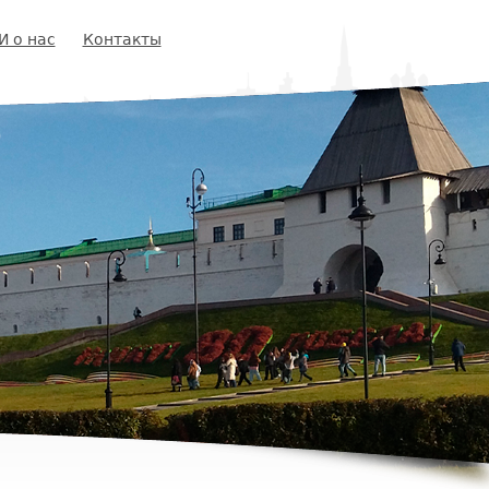
И о нас
Контакты
ф
р