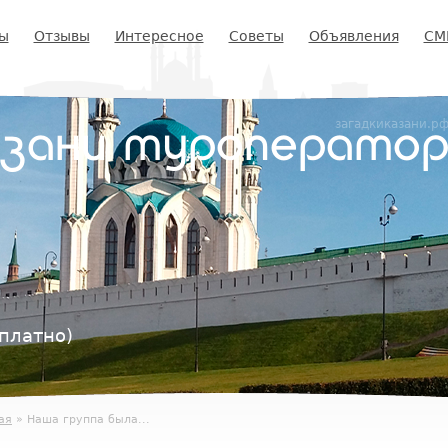
ы
Отзывы
Интересное
Советы
Объявления
СМ
загадкиказани.р
азани туроперато
платно)
ая
» Наша группа была...