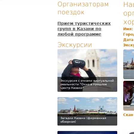
Организаторам
На
поездок
ор
хо
Прием туристических
групп в Казани по
Имя
любой программе
Горо
Дата
Экскурсии
Экск
Экскурсия с очками виртуальной
реальности "Окно в прошлое
Центр Казани"
Скан
Загадки Казани (фирменная
обзорная)