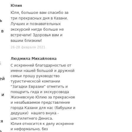
Юлия
Юля, большое вам спасибо за
три прекрасных дня в Казани.
ь
Лучших и познавательных
экскурсий нигде больше не
 в
встречали! Здоровья вам и
вашим близким!
26-28 февраля 2021
Людмила Михайловна
к
С искренней благодарностью от
имени нашей большой и дружной
семьи прошу руководство
ей
туристическсой компании
"Загадки Евразии" отметить и
поощрить гида и экскурсовода
 и
Жизневскую Юлию за прекрасное
и незабываемое представление
города Казани для нас (бабушки и
дедушки) нашего внука -
шестилетнего Дениса.
ся
Юлия относится к делу искренне
и неформально, без
ф