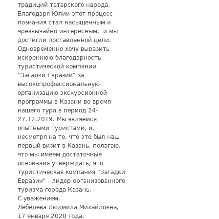
традиций татарского народа.
Благодаря Юлии этот процесс
познания стал насыщенным и
чрезвычайно интересным, и мы
достигли поставленной цели.
Одновременно хочу выразить
искреннюю благодарность
туристической компании
"Загадки Евразии" за
высокопрофессиональную
организацию экскурсионной
программы в Казани во время
нашего тура в период 24-
27.12.2019. Мы являемся
опытными туристами, и,
несмотря на то, что это был наш
первый визит в Казань, полагаю,
что мы имеем достаточные
основнаия утверждать, что
туристическая компания "Загадки
Евразии" - лидер организованного
туризма города Казань.
С уважением,
Лебедева Людмила Михайловна,
17 января 2020 года.