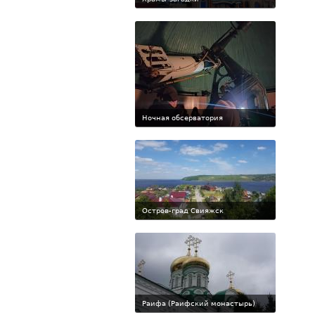
Ночная обсерватория
Остров-град Свияжск
Раифа (Раифский монастырь)