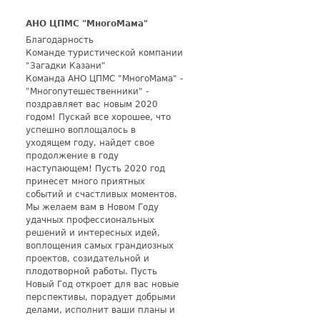
АНО ЦПМС "МногоМама"
Благодарность
Команде туристической компании
"Загадки Казани"
Команда АНО ЦПМС "МногоМама" -
"Многопутешественники" -
поздравляет вас новым 2020
годом! Пускай все хорошее, что
успешно воплощалось в
уходящем году, найдет свое
продолжение в году
наступающем! Пусть 2020 год
принесет много приятных
событий и счастливых моментов.
Мы желаем вам в Новом Году
удачных профессиональных
решений и интересных идей,
воплощения самых грандиозных
проектов, созидательной и
плодотворной работы. Пусть
Новый Год откроет для вас новые
перспективы, порадует добрыми
делами, исполнит ваши планы и