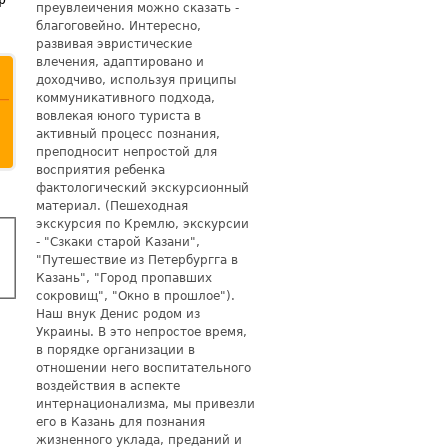
преувлеичения можно сказать -
благоговейно. Интересно,
развивая эвристические
влечения, адаптировано и
доходчиво, используя приципы
коммуникативного подхода,
вовлекая юного туриста в
активный процесс познания,
преподносит непростой для
восприятия ребенка
фактологический экскурсионный
материал. (Пешеходная
экскурсия по Кремлю, экскурсии
- "Сзкаки старой Казани",
"Путешествие из Петербургга в
Казань", "Город пропавших
сокровищ", "Окно в прошлое").
Наш внук Денис родом из
Украины. В это непростое время,
в порядке организации в
отношении него воспитательного
воздействия в аспекте
интернационализма, мы привезли
его в Казань для познания
жизненного уклада, преданий и