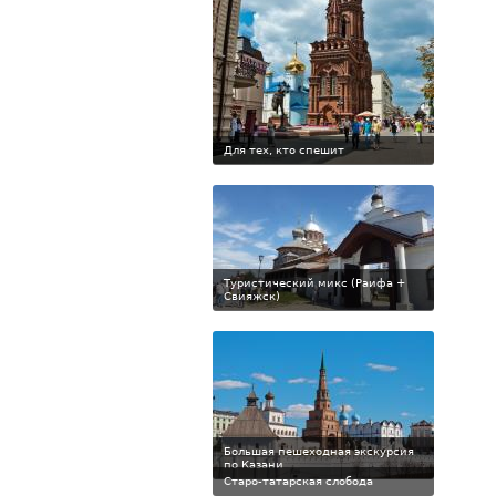
Для тех, кто спешит
Туристический микс (Раифа +
Свияжск)
Большая пешеходная экскурсия
по Казани
Старо-татарская слобода