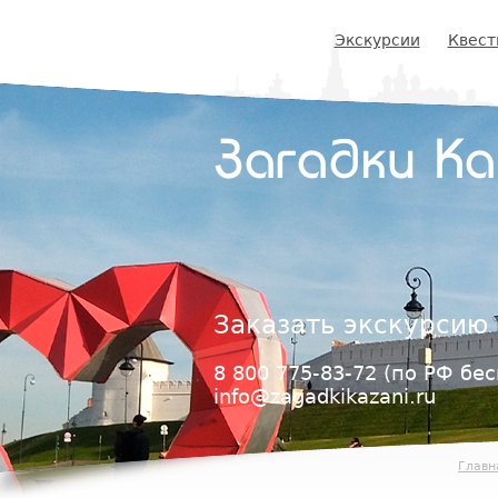
Jump
to
Экскурсии
Квест
navigation
Загадки К
Заказать экскурсию
8 800 775-83-72
(по РФ бес
info@zagadkikazani.ru
Главн