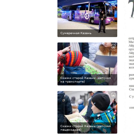
Сумеречная Казань
Сказки старой Казани (детская
на транспорте)
Сказки старой Казани (детская
пешеходная)