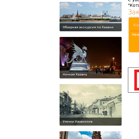
"Кот
За
Обзорная экскурсия по Казани
Наж
Ночная Казань
Улочки Казанские