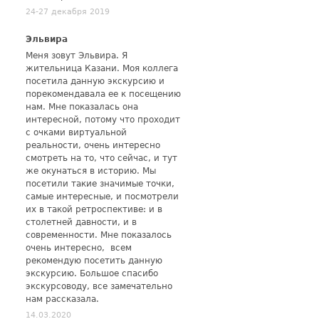
24-27 декабря 2019
Эльвира
Меня зовут Эльвира. Я
жительница Казани. Моя коллега
посетила данную экскурсию и
порекомендавала ее к посещению
нам. Мне показалась она
интересной, потому что проходит
с очками виртуальной
реальности, очень интересно
смотреть на то, что сейчас, и тут
же окунаться в историю. Мы
посетили такие значимые точки,
самые интересные, и посмотрели
их в такой ретроспективе: и в
столетней давности, и в
современности. Мне показалось
очень интересно, всем
рекомендую посетить данную
экскурсию. Большое спасибо
экскурсоводу, все замечательно
нам рассказала.
14.03.2020