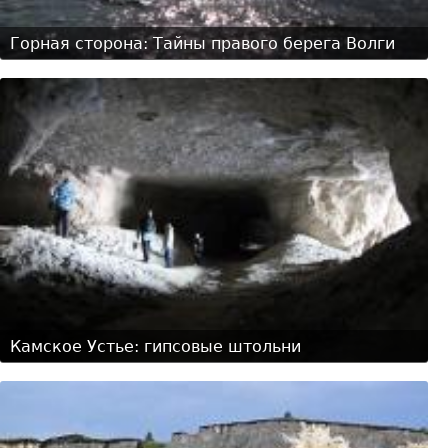
Горная сторона: Тайны правого берега Волги
Камское Устье: гипсовые штольни