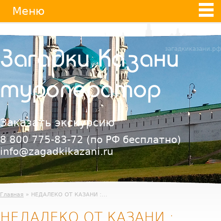
Jump
Меню
to
navigation
загадкиказани.рф
Загадки Казани
туроператор
Заказать экскурсию
8 800 775-83-72
(по РФ бесплатно)
info@zagadkikazani.ru
Главная
» НЕДАЛЕКО ОТ КАЗАНИ :...
НЕДАЛЕКО ОТ КАЗАНИ :