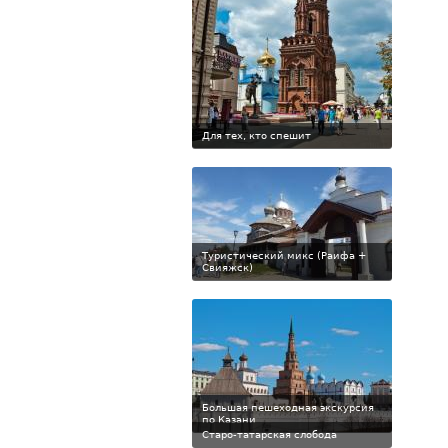
Для тех, кто спешит
Туристический микс (Раифа +
Свияжск)
Большая пешеходная экскурсия
по Казани
Старо-татарская слобода