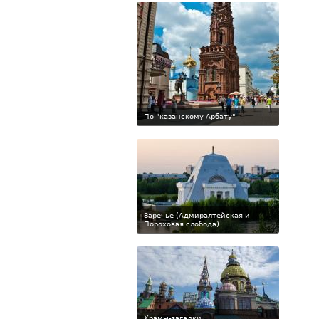
По "казанскому Арбату"
Заречье (Адмиралтейская и
Пороховая слобода)
Храмы-загадки