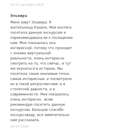
24-27 декабря 2019
Эльвира
Меня зовут Эльвира. Я
жительница Казани. Моя коллега
посетила данную экскурсию и
порекомендавала ее к посещению
нам. Мне показалась она
интересной, потому что проходит
с очками виртуальной
реальности, очень интересно
смотреть на то, что сейчас, и тут
же окунаться в историю. Мы
посетили такие значимые точки,
самые интересные, и посмотрели
их в такой ретроспективе: и в
столетней давности, и в
современности. Мне показалось
очень интересно, всем
рекомендую посетить данную
экскурсию. Большое спасибо
экскурсоводу, все замечательно
нам рассказала.
14.03.2020