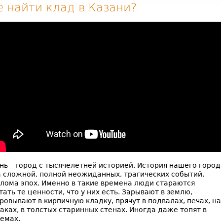
е найти клад в Казани?
нь – город с тысячелетней историей. История нашего город
 сложной, полной неожиданных, трагических событий,
лома эпох. Именно в такие времена люди стараются
тать те ценности, что у них есть. Зарывают в землю,
ровывают в кирпичную кладку, прячут в подвалах, печах, на
аках, в толстых старинных стенах. Иногда даже топят в
емах.