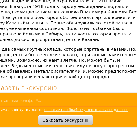
дом владели красные, и охраняли золото латышские
лки. 6 августа 1918 года к городу неожиданно подошли
е под командованием полковника Владимира Каппеля. Ве
 6 августа шли бои, город обстреливался артиллерией, и к
ру Казань была взята. Белые обнаружили золотой запас в
но уменьшенном состоянии. Золото из Госбанка было
правлено белыми в Сибирь, но та часть, которая пропала,
ожно, до сих пор спрятана где-то в Казани.
– два самых крупных клада, которые спрятаны в Казани. Но,
рное, есть и более мелкие, клады, спрятанные зажиточным
нцами. Возможно, их найти легче. Но, может быть, и
лее. Ведь местные жители тоже идут в ногу с прогрессом,
ие обзавелись металлоискателями, и, можно предположит
уже проверили весь исторический центр города.
казать экскурсию
имая кнопку, вы даёте
согласие на обработку персональных данных