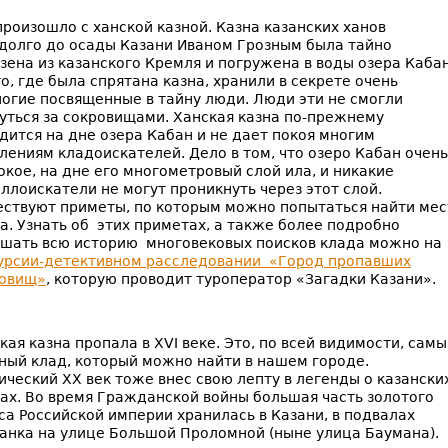
произошло с ханской казной. Казна казанских ханов
долго до осады Казани Иваном Грозным была тайно
зена из казанского Кремля и погружена в воды озера Кабан
о, где была спрятана казна, хранили в секрете очень
огие посвященные в тайну люди. Люди эти не смогли
уться за сокровищами. Ханская казна по-прежнему
дится на дне озера Кабан и не дает покоя многим
лениям кладоискателей. Дело в том, что озеро Кабан очень
окое, на дне его многометровый слой ила, и никакие
ллоискатели не могут проникнуть через этот слой.
ствуют приметы, по которым можно попытаться найти мес
а. Узнать об этих приметах, а также более подробно
шать всю историю многовековых поисков клада можно на
урсии-детективном расследовании «Город пропавших
ровищ»
, которую проводит туроператор «Загадки Казани».
кая казна пропала в XVI веке. Это, по всей видимости, сам
ный клад, который можно найти в нашем городе.
ический XX век тоже внес свою лепту в легенды о казански
ах. Во время Гражданской войны большая часть золотого
са Российской империи хранилась в Казани, в подвалах
анка на улице Большой Проломной (ныне улица Баумана).