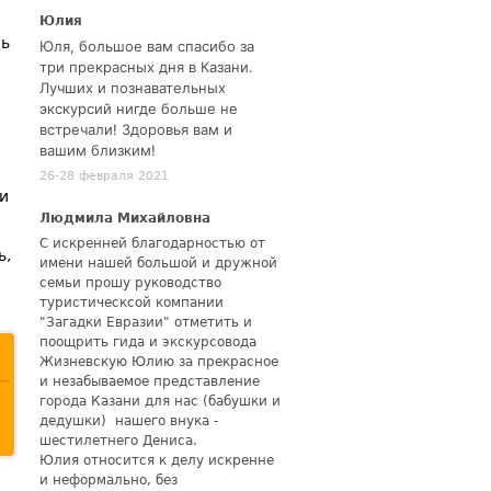
Юлия
сь
Юля, большое вам спасибо за
три прекрасных дня в Казани.
Лучших и познавательных
экскурсий нигде больше не
встречали! Здоровья вам и
вашим близким!
26-28 февраля 2021
и
Людмила Михайловна
С искренней благодарностью от
ь,
имени нашей большой и дружной
семьи прошу руководство
туристическсой компании
"Загадки Евразии" отметить и
поощрить гида и экскурсовода
Жизневскую Юлию за прекрасное
и незабываемое представление
города Казани для нас (бабушки и
дедушки) нашего внука -
шестилетнего Дениса.
Юлия относится к делу искренне
и неформально, без