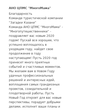
АНО ЦПМС "МногоМама"
Благодарность
Команде туристической компании
"Загадки Казани"
Команда АНО ЦПМС "МногоМама" -
"Многопутешественники" -
поздравляет вас новым 2020
годом! Пускай все хорошее, что
успешно воплощалось в
уходящем году, найдет свое
продолжение в году
наступающем! Пусть 2020 год
принесет много приятных
событий и счастливых моментов.
Мы желаем вам в Новом Году
удачных профессиональных
решений и интересных идей,
воплощения самых грандиозных
проектов, созидательной и
плодотворной работы. Пусть
Новый Год откроет для вас новые
перспективы, порадует добрыми
делами, исполнит ваши планы и