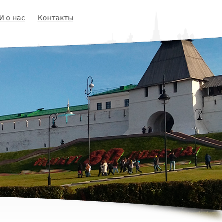
И о нас
Контакты
ф
р