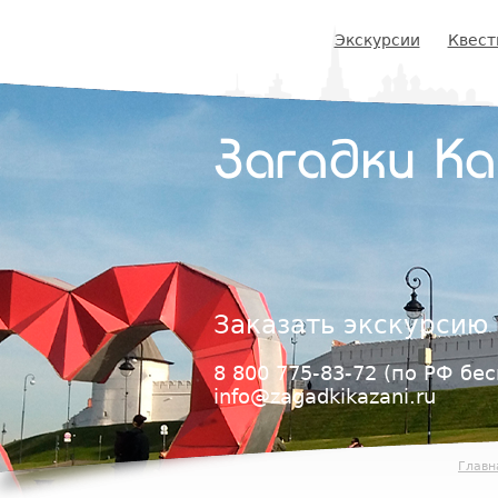
Jump
to
Экскурсии
Квест
navigation
Загадки К
Заказать экскурсию
8 800 775-83-72
(по РФ бес
info@zagadkikazani.ru
Главн