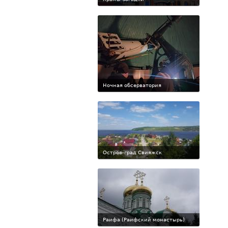
Ночная обсерватория
Остров-град Свияжск
Раифа (Раифский монастырь)