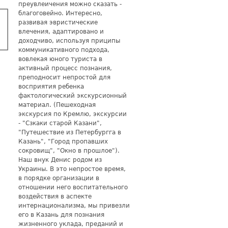
преувлеичения можно сказать -
благоговейно. Интересно,
развивая эвристические
влечения, адаптировано и
доходчиво, используя приципы
коммуникативного подхода,
вовлекая юного туриста в
активный процесс познания,
преподносит непростой для
восприятия ребенка
фактологический экскурсионный
материал. (Пешеходная
экскурсия по Кремлю, экскурсии
- "Сзкаки старой Казани",
"Путешествие из Петербургга в
Казань", "Город пропавших
сокровищ", "Окно в прошлое").
Наш внук Денис родом из
Украины. В это непростое время,
в порядке организации в
отношении него воспитательного
воздействия в аспекте
интернационализма, мы привезли
его в Казань для познания
жизненного уклада, преданий и