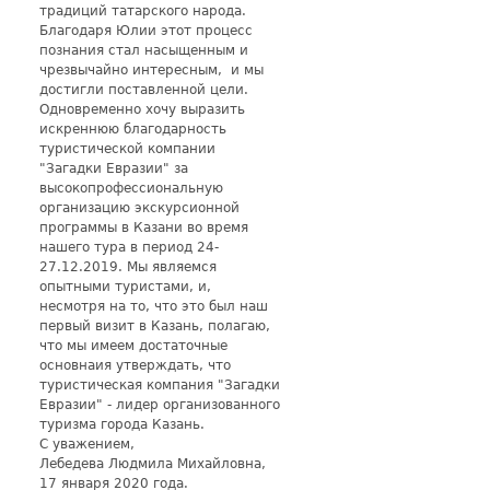
традиций татарского народа.
Благодаря Юлии этот процесс
познания стал насыщенным и
чрезвычайно интересным, и мы
достигли поставленной цели.
Одновременно хочу выразить
искреннюю благодарность
туристической компании
"Загадки Евразии" за
высокопрофессиональную
организацию экскурсионной
программы в Казани во время
нашего тура в период 24-
27.12.2019. Мы являемся
опытными туристами, и,
несмотря на то, что это был наш
первый визит в Казань, полагаю,
что мы имеем достаточные
основнаия утверждать, что
туристическая компания "Загадки
Евразии" - лидер организованного
туризма города Казань.
С уважением,
Лебедева Людмила Михайловна,
17 января 2020 года.