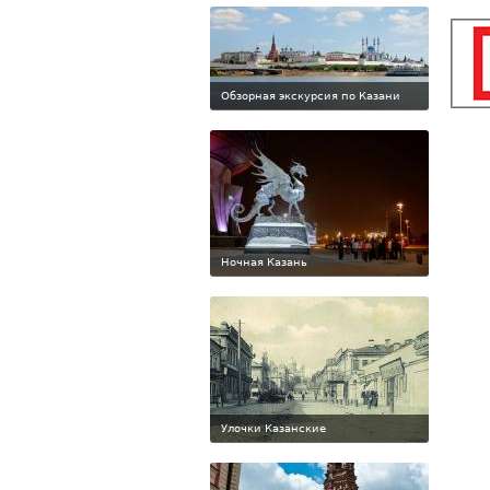
Обзорная экскурсия по Казани
Ночная Казань
Улочки Казанские