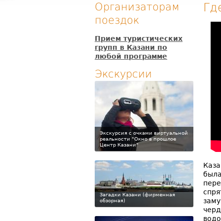
Организаторам
Гд
поездок
Прием туристических
групп в Казани по
любой программе
Экскурсии
Экскурсия с очками виртуальной
реальности "Окно в прошлое
Центр Казани"
Каза
была
пере
спря
Загадки Казани (фирменная
заму
обзорная)
черд
водо