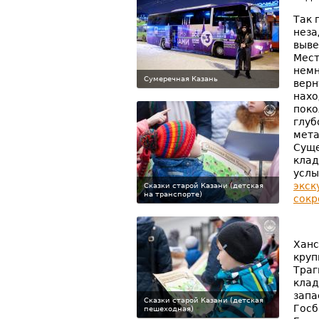
Так 
неза
выве
Мест
немн
Сумеречная Казань
верн
нахо
поко
глуб
мета
Суще
клад
услы
экск
Сказки старой Казани (детская
на транспорте)
сок
Ханс
круп
Траг
клад
запа
Сказки старой Казани (детская
Госб
пешеходная)