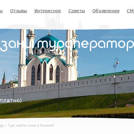
ы
Отзывы
Интересное
Советы
Объявления
СМ
загадкиказани.р
азани туроперато
платно)
ая
» Где найти клад в Казани?