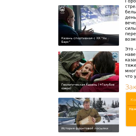
Горо
стре
белы
день
вече
силь
пере
Казань спортивная с ХК "Ак
возм
Барс"
Это 
наве
каза
тяже
мног
что 
Геологическая Казань (+Голубое
За
озеро)
Наж
История фронтовой посылки