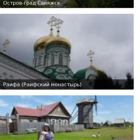
Остров-град Свияжск
Раифа (Раифский монастырь)