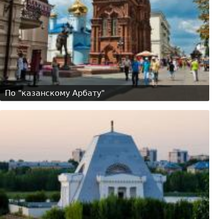
По "казанскому Арбату"