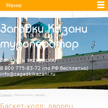
Jump
Меню
to
navigation
загадкиказани.рф
Загадки Казани
туроператор
Заказать экскурсию
8 800 775-83-72
(по РФ бесплатно)
info@zagadkikazani.ru
Главная
» Баскет-холл: дворец...
Баскет-холл: дворец