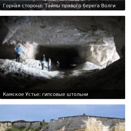
Горная сторона: Тайны правого берега Волги
Камское Устье: гипсовые штольни