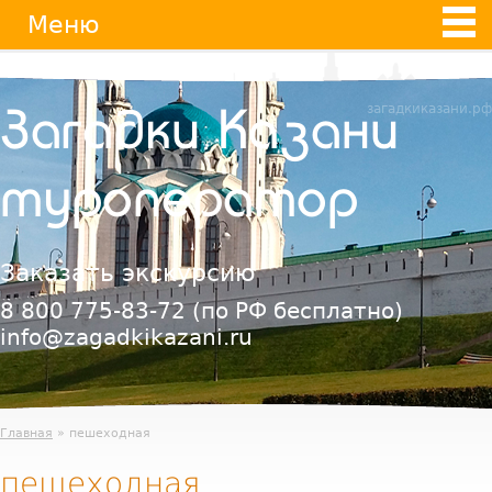
Jump
Меню
to
navigation
загадкиказани.рф
Загадки Казани
туроператор
Заказать экскурсию
8 800 775-83-72
(по РФ бесплатно)
info@zagadkikazani.ru
Главная
» пешеходная
пешеходная