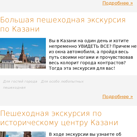
Подробнее
пр
Ка
Большая пешеходная экскурсия
по Казани
ли
Вы в Казани на один день и хотите
непременно УВИДЕТЬ ВСЕ? Причем не
из окна автомобиля, а пройдя весь
путь своими ногами и прочувствовав
весь колорит города контрастов?
Тогда эта экскурсия для вас!
Для гостей города
Для особо любопытных
пешеходная
Подробнее
пр
Бо
Пешеходная экскурсия по
историческому центру Казани
пе
экс
В ходе экскурсии вы узнаете об