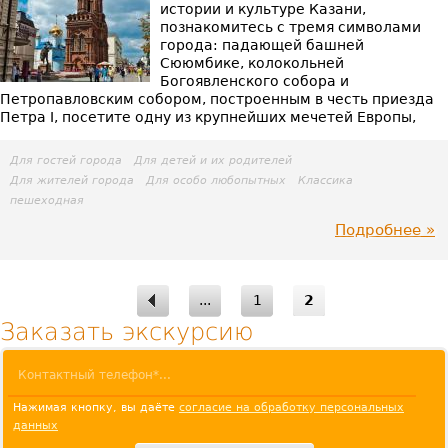
истории и культуре Казани,
познакомитесь с тремя символами
по
города: падающей башней
Сююмбике, колокольней
Ка
Богоявленского собора и
Петропавловским собором, построенным в честь приезда
Петра I, посетите одну из крупнейших мечетей Европы,
Для гостей города
Для детей и их родителей
Для жителей города
Для особо любопытных
Классика
пешеходная
Подробнее
пр
Пе
Страницы
...
1
2
экс
Заказать экскурсию
по
ис
Нажимая кнопку, вы даёте
согласие на обработку персональных
данных
це