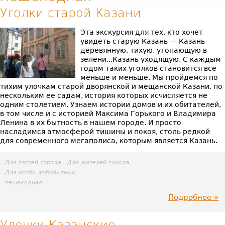
Уголки старой Казани
Эта экскурсия для тех, кто хочет
увидеть старую Казань — Казань
деревянную, тихую, утопающую в
зелени...Казань уходящую. С каждым
годом таких уголков становится все
меньше и меньше. Мы пройдемся по
тихим улочкам старой дворянской и мещанской Казани, по
нескольким ее садам, история которых исчисляется не
одним столетием. Узнаем истории домов и их обитателей,
в том числе и с историей Максима Горького и Владимира
Ленина в их бытность в нашем городе. И просто
насладимся атмосферой тишины и покоя, столь редкой
для современного мегаполиса, которым является Казань.
Для гостей города
Для жителей города
Для особо любопытных
пешеходная
Подробнее
пр
Уг