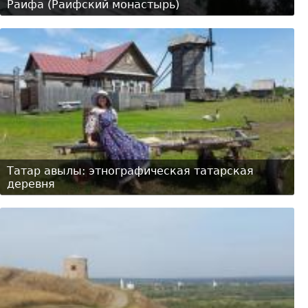
Раифа (Раифский монастырь)
Татар авылы: этнографическая татарская
деревня