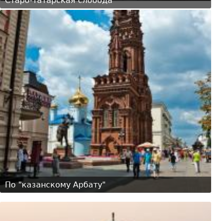
Старо-татарская слобода
По "казанскому Арбату"