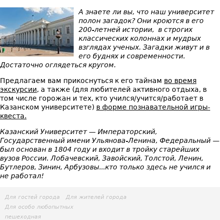
Ка
А знаете ли вы, что наш университет
полон загадок? Они кроются в его
200-летней истории, в строгих
классических колоннах и мудрых
взглядах ученых. Загадки живут и в
его буднях и современности.
Достаточно оглядеться кругом.
Предлагаем вам прикоснуться к его тайнам
во время
экскурсии
, а также (для любителей активного отдыха, в
том числе горожан и тех, кто учился/учится/работает в
Казанском университете)
в форме познавательной игры-
квеста.
Казанский Университет — Императорский,
Государственный имени Ульянова-Ленина, Федеральный —
был основан в 1804 году и входит в тройку старейших
вузов России. Лобачевский, Завойский, Толстой, Ленин,
Бутлеров, Зинин, Арбузовы...кто только здесь не учился и
не работал!
Для гостей города
Для жителей города
Для особо любопытных
пешеходная