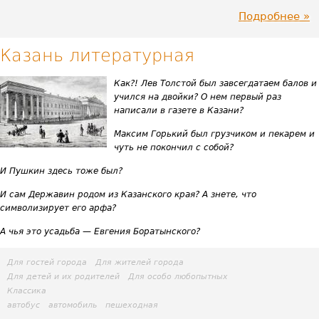
Подробнее
пр
За
Казань литературная
Каз
Как?! Лев Толстой был завсегдатаем балов и
учился на двойки? О нем первый раз
Ун
написали в газете в Казани?
Максим Горький был грузчиком и пекарем и
чуть не покончил с собой?
И Пушкин здесь тоже был?
И сам Державин родом из Казанского края? А знете, что
символизирует его арфа?
А чья это усадьба — Евгения Боратынского?
Для гостей города
Для жителей города
Для детей и их родителей
Для особо любопытных
Классика
автобус
автомобиль
пешеходная