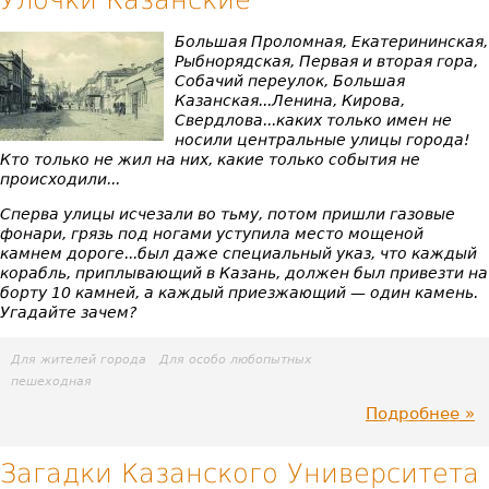
Улочки Казанские
ст
Большая Проломная, Екатерининская,
Рыбнорядская, Первая и вторая гора,
Ка
Собачий переулок, Большая
Казанская...Ленина, Кирова,
Свердлова...каких только имен не
носили центральные улицы города!
Кто только не жил на них, какие только события не
происходили...
Сперва улицы исчезали во тьму, потом пришли газовые
фонари, грязь под ногами уступила место мощеной
камнем дороге...был даже специальный указ, что каждый
корабль, приплывающий в Казань, должен был привезти на
борту 10 камней, а каждый приезжающий — один камень.
Угадайте зачем?
Для жителей города
Для особо любопытных
пешеходная
Подробнее
пр
Ул
Загадки Казанского Университета