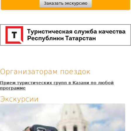
Ка
Организаторам поездок
Прием туристических групп в Казани по любой
программе
Экскурсии