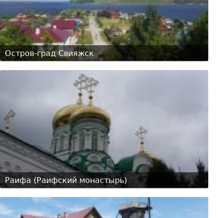
Остров-град Свияжск
Раифа (Раифский монастырь)