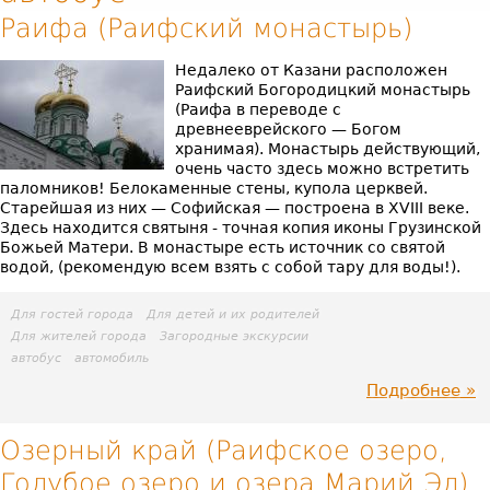
Раифа (Раифский монастырь)
Недалеко от Казани расположен
Раифский Богородицкий монастырь
(Раифа в переводе с
древнееврейского — Богом
хранимая). Монастырь действующий,
очень часто здесь можно встретить
паломников! Белокаменные стены, купола церквей.
Старейшая из них — Софийская — построена в XVIII веке.
Здесь находится святыня - точная копия иконы Грузинской
Божьей Матери. В монастыре есть источник со святой
водой, (рекомендую всем взять с собой тару для воды!).
Для гостей города
Для детей и их родителей
Для жителей города
Загородные экскурсии
автобус
автомобиль
Подробнее
пр
Ра
Озерный край (Раифское озеро,
Голубое озеро и озера Марий Эл)
(Р