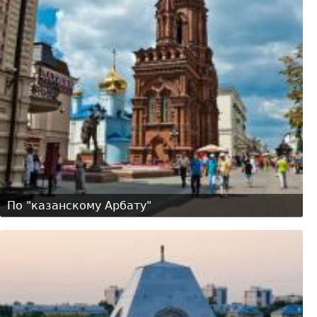
По "казанскому Арбату"