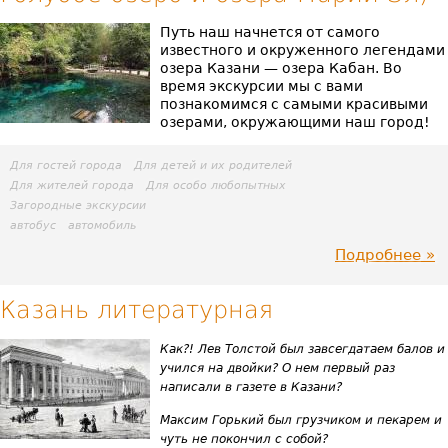
мо
Путь наш начнется от самого
известного и окруженного легендами
озера Казани — озера Кабан. Во
время экскурсии мы с вами
познакомимся с самыми красивыми
озерами, окружающими наш город!
Для гостей города
Для детей и их родителей
Для жителей города
Для особо любопытных
Загородные экскурсии
автобус
автомобиль
Подробнее
пр
Оз
Казань литературная
кр
Как?! Лев Толстой был завсегдатаем балов и
учился на двойки? О нем первый раз
(Р
написали в газете в Казани?
озе
Максим Горький был грузчиком и пекарем и
чуть не покончил с собой?