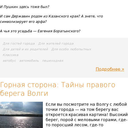
Го
И Пушкин здесь тоже был?
озе
И сам Державин родом из Казанского края? А знете, что
символизирует его арфа?
и
А чья это усадьба — Евгения Боратынского?
озе
Для гостей города
Для жителей города
Ма
Для детей и их родителей
Для особо любопытных
Классика
Эл)
автобус
автомобиль
пешеходная
Подробнее
пр
Ка
Горная сторона: Тайны правого
берега Волги
ли
Если вы посмотрите на Волгу с любой
точки города — на том берегу вас
откроется красивая картина! Высокий
берег, порой с меловыми горами, где-
то поросший лесом, где-то