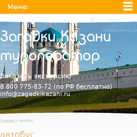
Jump
Меню
to
navigation
загадкиказани.рф
Загадки Казани
туроператор
Заказать экскурсию
8 800 775-83-72
(по РФ бесплатно)
info@zagadkikazani.ru
Главная
» автобус
автобус