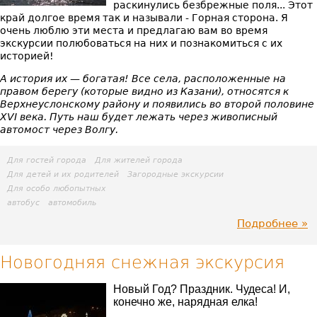
раскинулись безбрежные поля... Этот
край долгое время так и называли - Горная сторона. Я
очень люблю эти места и предлагаю вам во время
экскурсии полюбоваться на них и познакомиться с их
историей!
А история их — богатая! Все села, расположенные на
правом берегу (которые видно из Казани), относятся к
Верхнеуслонскому району и появились во второй половине
XVI
века. Путь наш будет лежать через живописный
автомост через Волгу.
Для гостей города
Для жителей города
Для детей и их родителей
Загородные экскурсии
Для особо любопытных
автобус
автомобиль
Подробнее
пр
Го
Новогодняя снежная экскурсия
сто
Новый Год? Праздник. Чудеса! И,
конечно же, нарядная елка!
Та