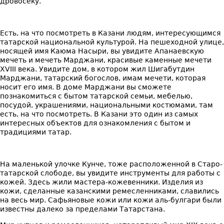
дровосеку.
Есть, на что посмотреть в Казани людям, интересующимся
татарской национальной культурой. На пешеходной улице,
носящей имя Каюма Насыри, вы увидите Апанаевскую
мечеть и мечеть Марджани, красивые каменные мечети
XVIII века. Увидите дом, в котором жил Шигабутдин
Марджани, татарский богослов, имам мечети, которая
носит его имя. В доме Марджани вы сможете
познакомиться с бытом татарской семьи, мебелью,
посудой, украшениями, национальными костюмами, там
есть, на что посмотреть. В Казани это один из самых
интересных объектов для ознакомления с бытом и
традициями татар.
На маленькой улочке Кунче, тоже расположенной в Старо-
татарской слободе, вы увидите инструменты для работы с
кожей. Здесь жили мастера-кожевенники. Изделия из
кожи, сделанные казанскими ремесленниками, славились
на весь мир. Сафьяновые кожи или кожи аль-булгари были
известны далеко за пределами Татарстана.