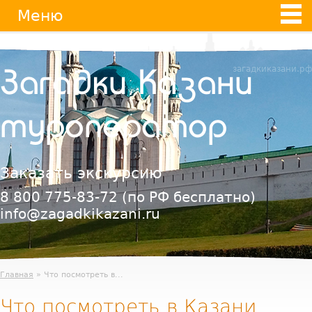
Jump
Меню
to
navigation
загадкиказани.рф
Загадки Казани
туроператор
Заказать экскурсию
8 800 775-83-72
(по РФ бесплатно)
info@zagadkikazani.ru
Главная
» Что посмотреть в...
Что посмотреть в Казани.