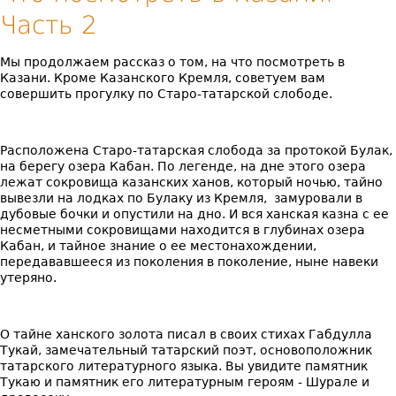
Часть 2
Мы продолжаем рассказ о том, на что посмотреть в
Казани. Кроме Казанского Кремля, советуем вам
совершить прогулку по Старо-татарской слободе.
Расположена Старо-татарская слобода за протокой Булак,
на берегу озера Кабан. По легенде, на дне этого озера
лежат сокровища казанских ханов, который ночью, тайно
вывезли на лодках по Булаку из Кремля, замуровали в
дубовые бочки и опустили на дно. И вся ханская казна с ее
несметными сокровищами находится в глубинах озера
Кабан, и тайное знание о ее местонахождении,
передававшееся из поколения в поколение, ныне навеки
утеряно.
О тайне ханского золота писал в своих стихах Габдулла
Тукай, замечательный татарский поэт, основоположник
татарского литературного языка. Вы увидите памятник
Тукаю и памятник его литературным героям - Шурале и